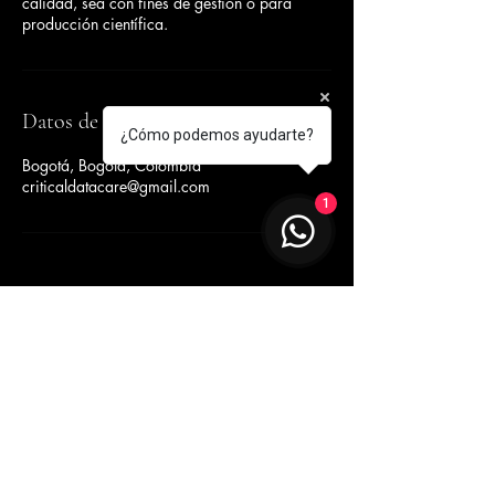
calidad, sea con fines de gestión o para
producción científica.
Datos de contacto
¿Cómo podemos ayudarte?
Bogotá, Bogota, Colombia
criticaldatacare@gmail.com
1
3114574875
Bogotá, Colombia.