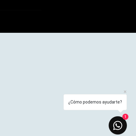
 de Privacidad
ión de Accesibilidad
 y Condiciones
 de Reembolso
¿Cómo podemos ayudarte?
y CriticalDataCare. Powered and secured by
Wix
1