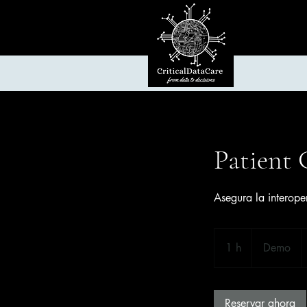
Patient 
Asegura la interope
Demo
1 h
1
Demo
Reservar ahora