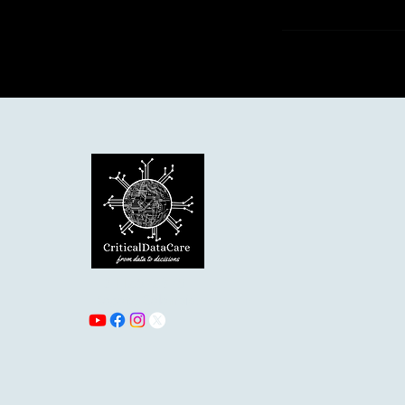
3114574875
Bogotá, Colombia.