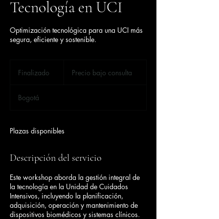
Tecnología en UCI
Optimización tecnológica para una UCI más
segura, eficiente y sostenible.
Precio
bajo
Finalizado
F
Precio bajo consulta
consulta
i
n
Bogotá
a
l
i
z
Plazas disponibles
a
d
o
Descripción del servicio
Este workshop aborda la gestión integral de
la tecnología en la Unidad de Cuidados
Intensivos, incluyendo la planificación,
adquisición, operación y mantenimiento de
dispositivos biomédicos y sistemas clínicos.